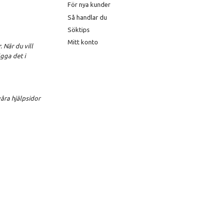
För nya kunder
Så handlar du
Söktips
Mitt konto
 När du vill
gga det i
åra hjälpsidor