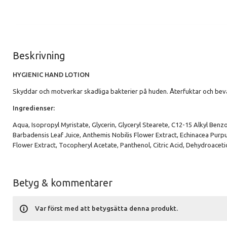
Beskrivning
HYGIENIC HAND LOTION
Skyddar och motverkar skadliga bakterier på huden. Återfuktar och beva
Ingredienser:
Aqua, Isopropyl Myristate, Glycerin, Glyceryl Stearete, C12-15 Alkyl Benz
Barbadensis Leaf Juice, Anthemis Nobilis Flower Extract, Echinacea Purpur
Flower Extract, Tocopheryl Acetate, Panthenol, Citric Acid, Dehydroacet
Betyg & kommentarer
Var först med att betygsätta denna produkt.