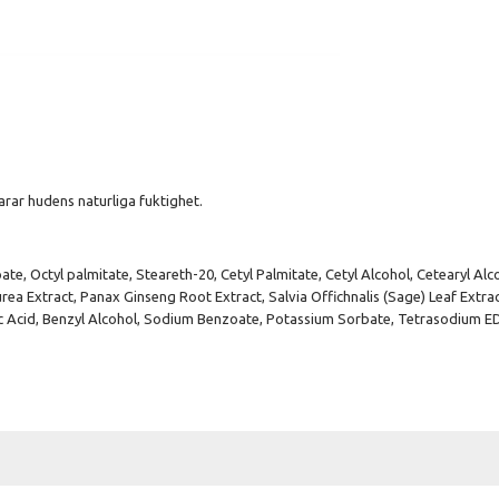
rar hudens naturliga fuktighet.
oate, Octyl palmitate, Steareth-20, Cetyl Palmitate, Cetyl Alcohol, Cetearyl Al
ea Extract, Panax Ginseng Root Extract, Salvia Offichnalis (Sage) Leaf Extrac
ic Acid, Benzyl Alcohol, Sodium Benzoate, Potassium Sorbate, Tetrasodium EDTA