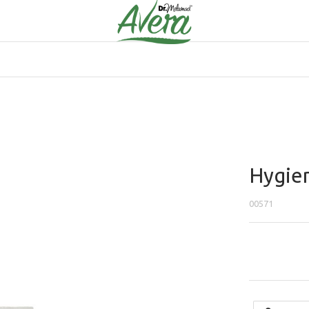
Hygien
00571