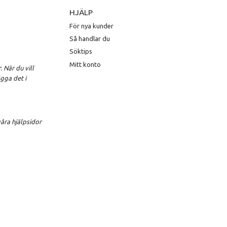
HJÄLP
För nya kunder
Så handlar du
Söktips
Mitt konto
 När du vill
gga det i
åra hjälpsidor