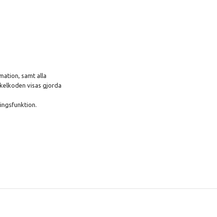
mation, samt alla
ikelkoden visas gjorda
ningsfunktion.