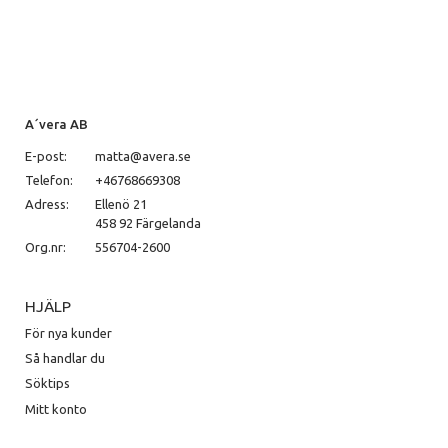
A´vera AB
E-post:
matta@avera.se
Telefon:
+46768669308
Adress:
Ellenö 21
458 92 Färgelanda
Org.nr:
556704-2600
HJÄLP
För nya kunder
Så handlar du
Söktips
Mitt konto