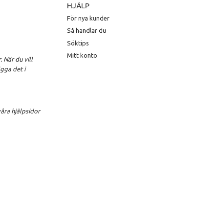
HJÄLP
För nya kunder
Så handlar du
Söktips
Mitt konto
 När du vill
gga det i
åra hjälpsidor