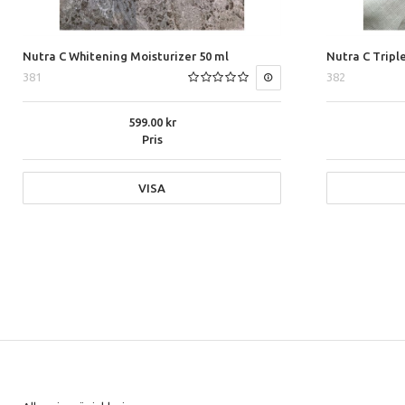
Nutra C Whitening Moisturizer 50 ml
Nutra C Tripl
381
382
599.00
Pris
VISA